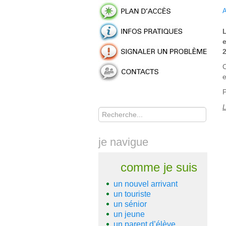
A
e
C
e
P
Rechercher
L
je navigue
comme je suis
un nouvel arrivant
un touriste
un sénior
un jeune
un parent d’élève