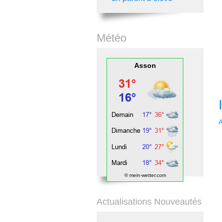
Météo
Asson
A
© mein-wetter.com
Actualisations Nouveautés