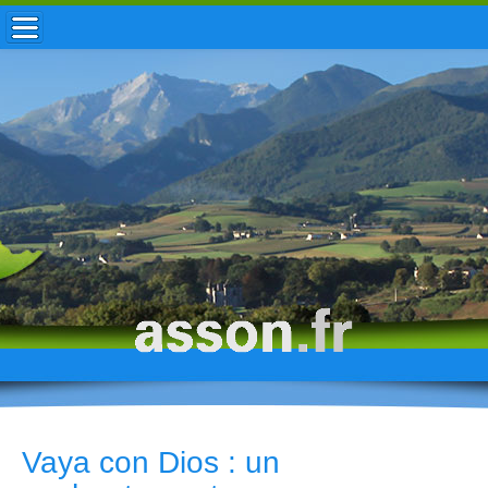
ACCUEIL / INFOS
MUNICIPALITÉ
VIE LOCALE
ENFANCE
TOURISME
HISTOIRE
Vaya con Dios : un