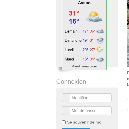
Asson
© mein-wetter.com
D
n
Connexion
E
Se souvenir de moi