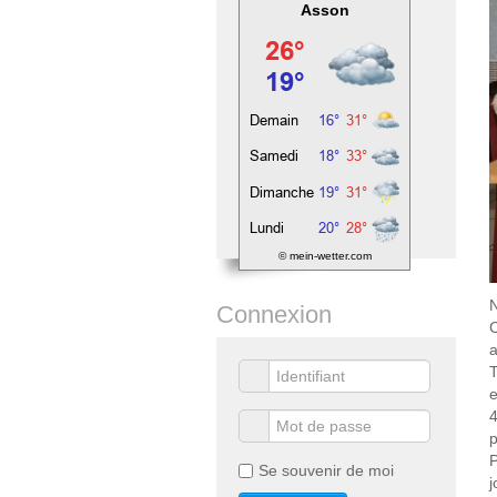
Asson
© mein-wetter.com
N
Connexion
C
a
T
e
4
p
P
Se souvenir de moi
j