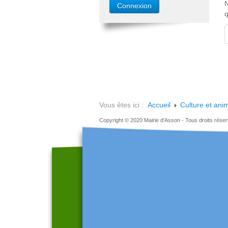
N
q
Vous êtes ici :
Accueil
Culture et ani
Copyright © 2020 Mairie d'Asson - Tous droits rése