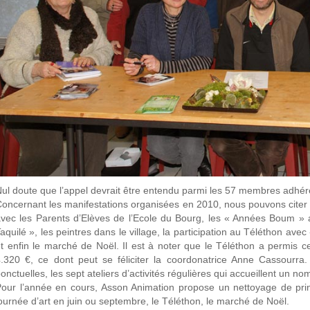
ul doute que l’appel devrait être entendu parmi les 57 membres adhére
oncernant les manifestations organisées en 2010, nous pouvons citer 
vec les Parents d’Elèves de l’Ecole du Bourg, les « Années Boum » a
aquilé », les peintres dans le village, la participation au Téléthon ave
t enfin le marché de Noël. Il est à noter que le Téléthon a permis
.320 €, ce dont peut se féliciter la coordonatrice Anne Cassourra. 
onctuelles, les sept ateliers d’activités régulières qui accueillent un no
our l’année en cours, Asson Animation propose un nettoyage de pri
ournée d’art en juin ou septembre, le Téléthon, le marché de Noël.