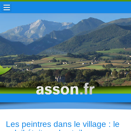
ACCUEIL / INFOS
MUNICIPALITÉ
VIE LOCALE
ENFANCE
TOURISME
HISTOIRE
Les peintres dans le village : le