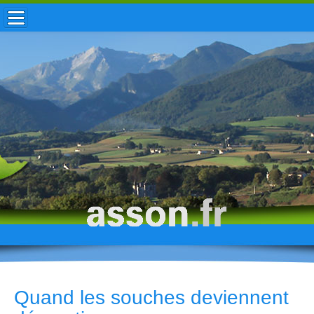
ACCUEIL / INFOS
MUNICIPALITÉ
VIE LOCALE
ENFANCE
TOURISME
HISTOIRE
Quand les souches deviennent