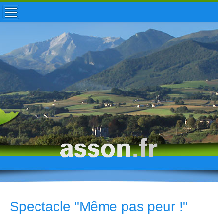
ACCUEIL / INFOS
MUNICIPALITÉ
VIE LOCALE
ENFANCE
TOURISME
HISTOIRE
Spectacle "Même pas peur !"