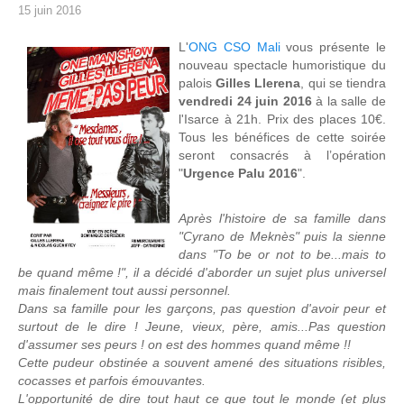
15 juin 2016
L'
ONG CSO Mali
vous présente le
nouveau spectacle humoristique du
palois
Gilles Llerena
, qui se tiendra
vendredi 24 juin 2016
à la salle de
l'Isarce à 21h. Prix des places 10€.
Tous les bénéfices de cette soirée
seront consacrés à l’opération
"
Urgence Palu 2016
".
Après l'histoire de sa famille dans
"Cyrano de Meknès" puis la sienne
dans "To be or not to be...mais to
be quand même !", il a décidé d'aborder un sujet plus universel
mais finalement tout aussi personnel.
Dans sa famille pour les garçons, pas question d'avoir peur et
surtout de le dire ! Jeune, vieux, père, amis...Pas question
d'assumer ses peurs ! on est des hommes quand même !!
Cette pudeur obstinée a souvent amené des situations risibles,
cocasses et parfois émouvantes.
L'opportunité de dire tout haut ce que tout le monde (et plus