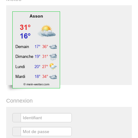
Asson
© mein-wetter.com
Connexion