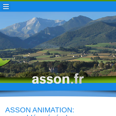
ACCUEIL / INFOS
MUNICIPALITÉ
VIE LOCALE
ENFANCE
TOURISME
HISTOIRE
ASSON ANIMATION: