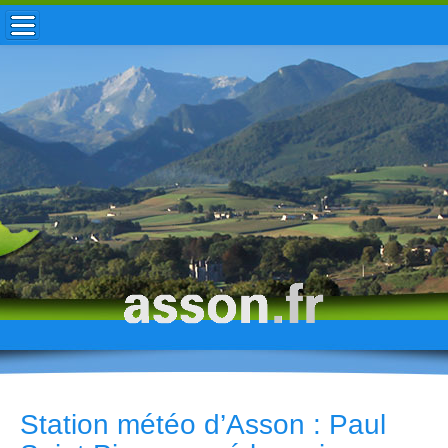
ACCUEIL / INFOS
MUNICIPALITÉ
VIE LOCALE
ENFANCE
TOURISME
HISTOIRE
Station météo d’Asson : Paul