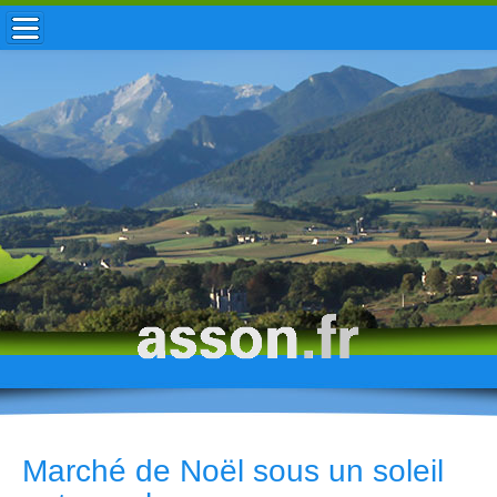
ACCUEIL / INFOS
MUNICIPALITÉ
VIE LOCALE
ENFANCE
TOURISME
HISTOIRE
Marché de Noël sous un soleil