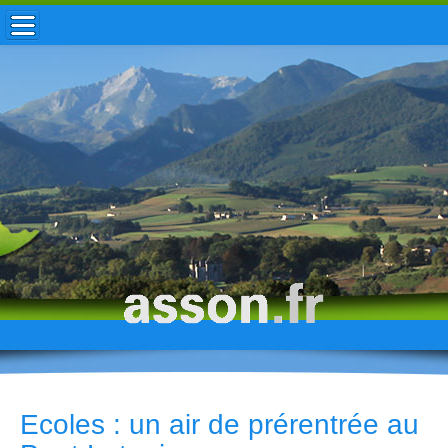
ACCUEIL / INFOS
MUNICIPALITÉ
VIE LOCALE
ENFANCE
TOURISME
HISTOIRE
Ecoles : un air de prérentrée au