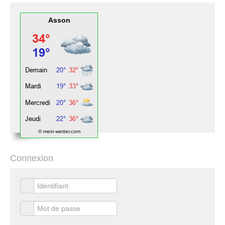
Asson
© mein-wetter.com
Connexion