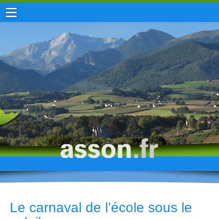
ACCUEIL / INFOS
MUNICIPALITÉ
VIE LOCALE
ENFANCE
TOURISME
HISTOIRE
Le carnaval de l’école sous le