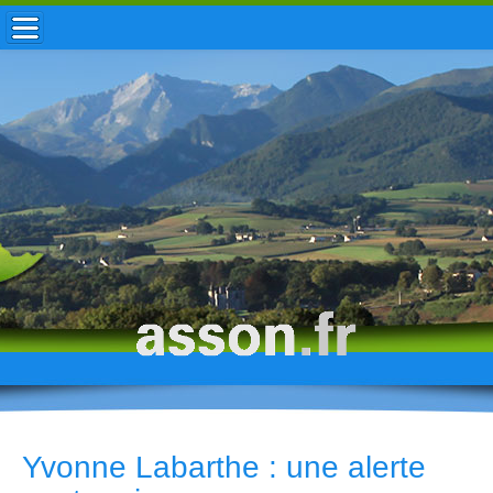
ACCUEIL / INFOS
MUNICIPALITÉ
VIE LOCALE
ENFANCE
TOURISME
HISTOIRE
Yvonne Labarthe : une alerte