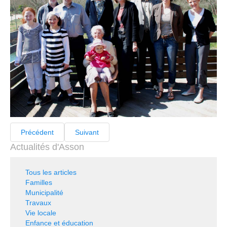
Précédent
Suivant
Actualités d'Asson
Tous les articles
Familles
Municipalité
Travaux
Vie locale
Enfance et éducation