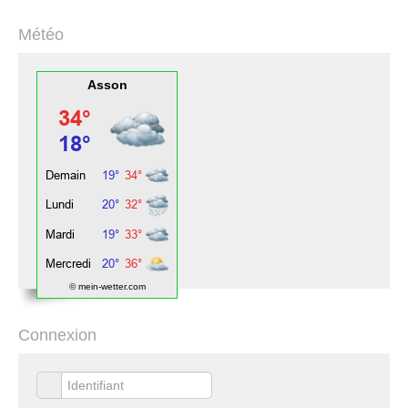
Météo
Asson
© mein-wetter.com
Connexion