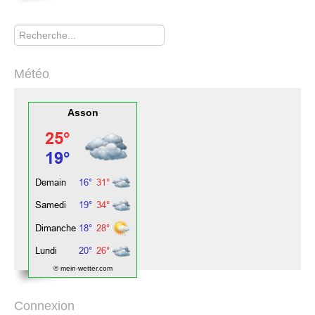
Rechercher
Météo
Asson
© mein-wetter.com
Connexion