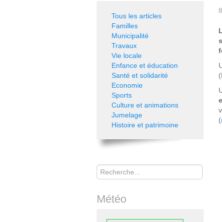
8
Tous les articles
Familles
Municipalité
Travaux
f
Vie locale
Enfance et éducation
U
Santé et solidarité
(
Economie
U
Sports
e
Culture et animations
v
Jumelage
(
Histoire et patrimoine
Rechercher
Météo