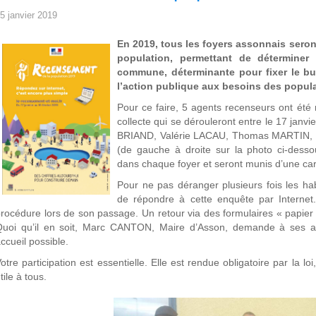
5 janvier 2019
En 2019, tous les foyers assonnais seron
population, permettant de déterminer 
commune, déterminante pour fixer le b
l’action publique aux besoins des popula
Pour ce faire, 5 agents recenseurs ont été 
collecte qui se dérouleront entre le 17 janvier
BRIAND, Valérie LACAU, Thomas MARTIN,
(de gauche à droite sur la photo ci-desso
dans chaque foyer et seront munis d’une cart
Pour ne pas déranger plusieurs fois les hab
de répondre à cette enquête par Internet.
rocédure lors de son passage. Un retour via des formulaires « papier
uoi qu’il en soit, Marc CANTON, Maire d’Asson, demande à ses adm
ccueil possible.
otre participation est essentielle. Elle est rendue obligatoire par la lo
tile à tous.