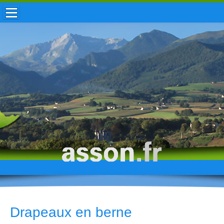
ACCUEIL / INFOS
MUNICIPALITÉ
VIE LOCALE
ENFANCE
TOURISME
HISTOIRE
Drapeaux en berne