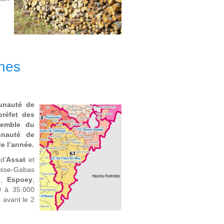
nes
unauté de
préfet des
semble du
unauté de
e l’année.
d’
Assat
et
usse-Gabas
n
,
Espoey
,
0 à 35.000
 avant le 2