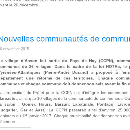
vant le 20 décembre.
Nouvelles communautés de commu
0 novembre 2015
Le village d’Asson fait partie du Pays de Nay (CCPN), comm
communes de 26 villages. Dans le cadre de la loi NOTRe, le 
Pyrénées-Atlantiques (Pierre-André Durand) a proposé à l’en
département une réforme de ces territoires. Chaque comm
communes et chaque commune doit donner son avis avant la fin d
a proposition du Préfet pour la CCPN est d’intégrer les communes 
Narcastet
, ainsi que 10 villages de la communauté de communes d’O
(à savoir :
Gomer
,
Hours
,
Barzun
,
Labatmale
,
Pontacq
,
Livro
Lucgarier
,
Ger
et
Aast
). La CCPN passerait ainsi d'environ 25.00
er
abitants au 1
janvier 2017. Chaque municipalité doit donner son avis
décembre.