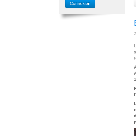
2
L
r
l
p