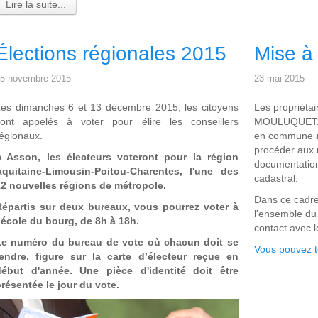
Lire la suite...
Élections régionales 2015
Mise à 
5 novembre 2015
23 mai 2015
es dimanches 6 et 13 décembre 2015, les citoyens
Les propriétai
sont appelés à voter pour élire les conseillers
MOULUQUET, a
égionaux.
en commune
procéder aux 
A Asson, les électeurs voteront pour la région
documentation
Aquitaine-Limousin-Poitou-Charentes, l'une des
cadastral.
12 nouvelles régions de métropole.
Dans ce cadre
Répartis sur deux bureaux, vous pourrez voter à
l'ensemble du
’école du bourg, de 8h à 18h.
contact avec l
Le numéro du bureau de vote où chacun doit se
Vous pouvez tél
rendre, figure sur la carte d’électeur reçue en
début d'année. Une pièce d'identité doit être
résentée le jour du vote.