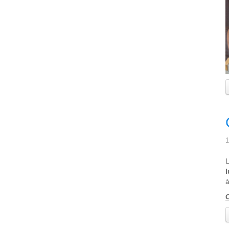
1
L
à
O