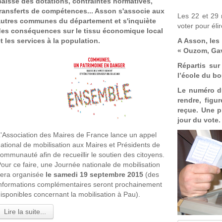
aisse des dotations, contraintes normatives,
transferts de compétences... Asson s'associe aux
Les 22 et 29 
autres communes du département et s'inquiète
voter pour éli
des conséquences sur le tissu économique local
t les services à la population.
A Asson, les
« Ouzom, Gav
Répartis sur
l’école du bo
Le numéro d
rendre, figu
reçue. Une pi
jour du vote.
'Association des Maires de France lance un appel
ational de mobilisation aux Maires et Présidents de
ommunauté afin de recueillir le soutien des citoyens.
our ce faire, une Journée nationale de mobilisation
era organisée
le samedi 19 septembre 2015
(des
nformations complémentaires seront prochainement
isponibles concernant la mobilisation à Pau).
Lire la suite...