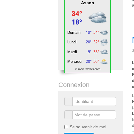
Asson
a
3
© mein-wetter.com
Connexion
L
h
Se souvenir de moi