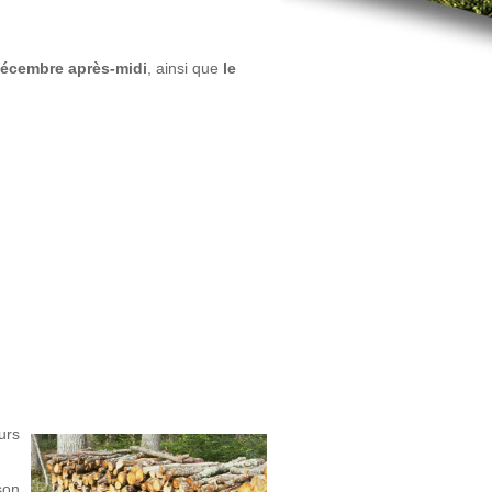
décembre après-midi
, ainsi que
le
urs
son