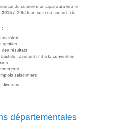
éance du conseil municipal aura lieu le
s 2015
à 20h45 en salle du conseil à la
 :
ministratif
 gestion
n des résultats
Bastide : avenant n°3 à la convention
sion
ommerçant
emplois saisonniers
s diverses
ons départementales