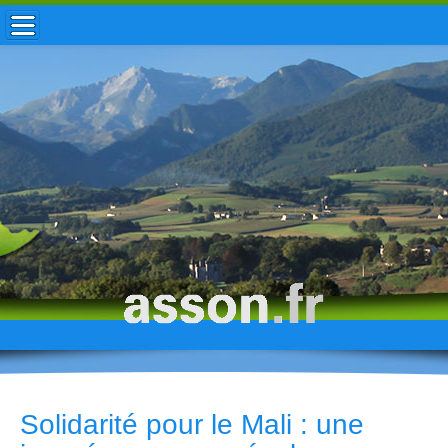
ACCUEIL / INFOS
MUNICIPALITÉ
VIE LOCALE
ENFANCE
TOURISME
HISTOIRE
Solidarité pour le Mali : une