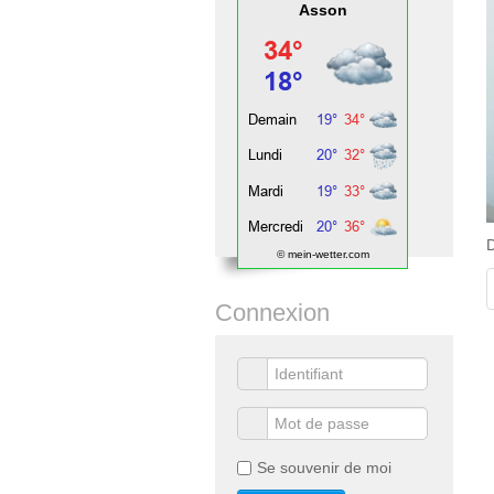
Asson
D
© mein-wetter.com
Connexion
Se souvenir de moi