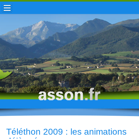
ACCUEIL / INFOS
MUNICIPALITÉ
VIE LOCALE
ENFANCE
TOURISME
HISTOIRE
Téléthon 2009 : les animations