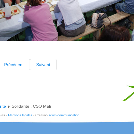
Précédent
Suivant
rité
Solidarité : CSO Mali
rvés -
Mentions légales
- Création
scom communication