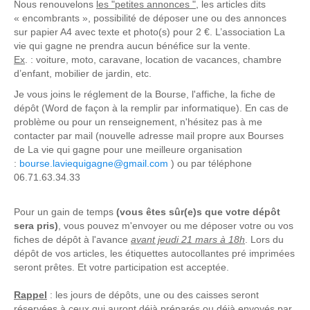
Nous renouvelons
les "petites annonces "
, les articles dits
« encombrants », possibilité de déposer une ou des annonces
sur papier A4 avec texte et photo(s) pour 2 €. L’association La
vie qui gagne ne prendra aucun bénéfice sur la vente.
Ex
. : voiture, moto, caravane, location de vacances, chambre
d’enfant, mobilier de jardin, etc.
Je vous joins le réglement de la Bourse, l'affiche, la fiche de
dépôt (Word de façon à la remplir par informatique). En cas de
problème ou pour un renseignement, n'hésitez pas à me
contacter par mail (nouvelle adresse mail propre aux Bourses
de La vie qui gagne pour une meilleure organisation
:
bourse.laviequigagne@gmail.com
) ou par téléphone
06.71.63.34.33
Pour un gain de temps
(vous êtes sûr(e)s que votre dépôt
sera pris)
, vous pouvez m'envoyer ou me déposer votre ou vos
fiches de dépôt à l'avance
avant jeudi 21 mars à 18h
. Lors du
dépôt de vos articles, les étiquettes autocollantes pré imprimées
seront prêtes. Et votre participation est acceptée.
Rappel
: les jours de dépôts, une ou des caisses seront
réservées à ceux qui auront déjà préparés ou déjà envoyés par