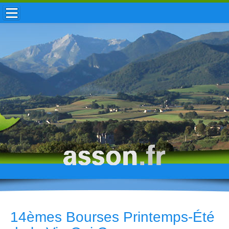
ACCUEIL / INFOS
MUNICIPALITÉ
VIE LOCALE
ENFANCE
TOURISME
HISTOIRE
14èmes Bourses Printemps-Été