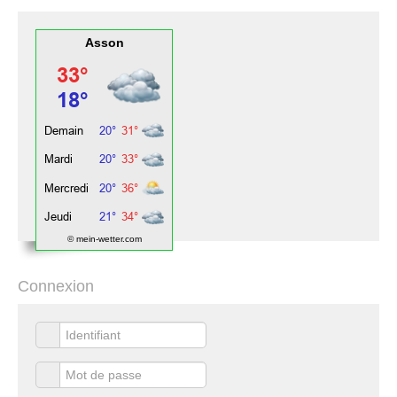
Asson
© mein-wetter.com
Connexion