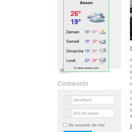
Asson
A
c
© mein-wetter.com
p
c
Connexion
m
C
r
a
b
a
Se souvenir de moi