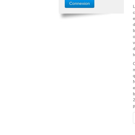
L
c
e
d
b
o
v
d
t
O
m
q
N
e
b
2
p