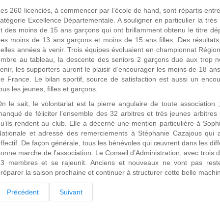
es 260 licenciés, à commencer par l’école de hand, sont répartis entr
atégorie Excellence Départementale. A souligner en particulier la trè
t des moins de 15 ans garçons qui ont brillamment obtenu le titre dépa
es moins de 13 ans garçons et moins de 15 ans filles. Des résultats e
elles années à venir. Trois équipes évoluaient en championnat Régio
mbre au tableau, la descente des seniors 2 garçons due aux trop n
enir, les supporters auront le plaisir d’encourager les moins de 18 
e France. Le bilan sportif, source de satisfaction est aussi un enc
ous les jeunes, filles et garçons.
n le sait, le volontariat est la pierre angulaire de toute association
anqué de féliciter l’ensemble des 32 arbitres et très jeunes arbitres
u’ils rendent au club. Elle a décerné une mention particulière à Soph
ationale et adressé des remerciements à Stéphanie Cazajous qui a f
ffectif. De façon générale, tous les bénévoles qui œuvrent dans les di
onne marche de l’association. Le Conseil d’Administration, avec trois 
3 membres et se rajeunit. Anciens et nouveaux ne vont pas rester 
réparer la saison prochaine et continuer à structurer cette belle machi
Précédent
Suivant