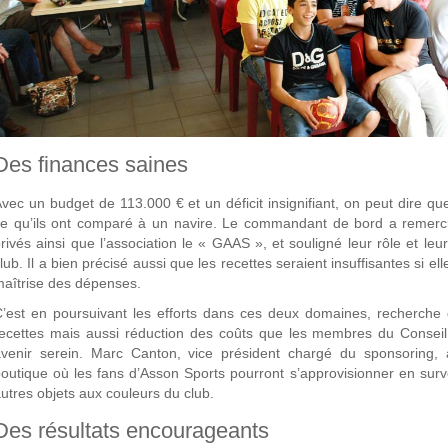
Des finances saines
vec un budget de 113.000 € et un déficit insignifiant, on peut dire qu
e qu’ils ont comparé à un navire. Le commandant de bord a remercié
rivés ainsi que l’association le « GAAS », et souligné leur rôle et l
lub. Il a bien précisé aussi que les recettes seraient insuffisantes si
aîtrise des dépenses.
’est en poursuivant les efforts dans ces deux domaines, recherche
ecettes mais aussi réduction des coûts que les membres du Conseil
venir serein. Marc Canton, vice président chargé du sponsoring, a
outique où les fans d’Asson Sports pourront s’approvisionner en survê
utres objets aux couleurs du club.
Des résultats encourageants