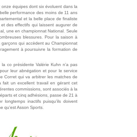
e onze équipes dont six évoluent dans la
s belle performance des moins de 11 ans
rtemental et la belle place de finaliste
t des effectifs qui laissent augurer de
nal, une en championnat National. Seule
ombreuses blessures. Pour la saison à
ans garçons qui accèdent au Championnat
ouragement à poursuivre la formation de
 ; la co présidente Valérie Kuhn n’a pas
 pour leur abnégation et pour le service
ie Corret qui va arbitrer les matches de
ait un excellent travail en gérant cet
fférentes commissions, sont associés à la
départs et cinq adhésions, passe de 21 à
longtemps inactifs puisqu’ils doivent
ne qu’est Asson Sports.