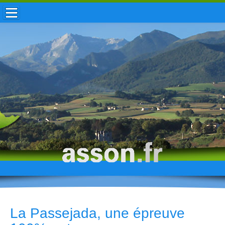
ACCUEIL / INFOS
MUNICIPALITÉ
VIE LOCALE
ENFANCE
TOURISME
HISTOIRE
La Passejada, une épreuve