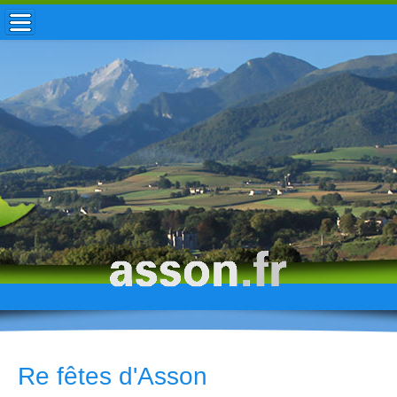
ACCUEIL / INFOS
MUNICIPALITÉ
VIE LOCALE
ENFANCE
TOURISME
HISTOIRE
Re fêtes d'Asson