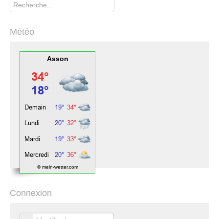
Météo
Asson
© mein-wetter.com
Connexion