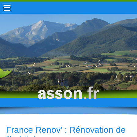
ACCUEIL / INFOS
MUNICIPALITÉ
VIE LOCALE
ENFANCE
TOURISME
HISTOIRE
France Renov' : Rénovation de