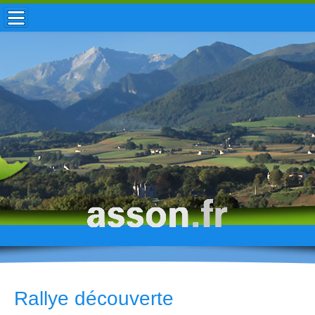
ACCUEIL / INFOS
MUNICIPALITÉ
VIE LOCALE
ENFANCE
TOURISME
HISTOIRE
Rallye découverte