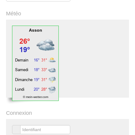
Météo
Asson
© mein-wetter.com
Connexion