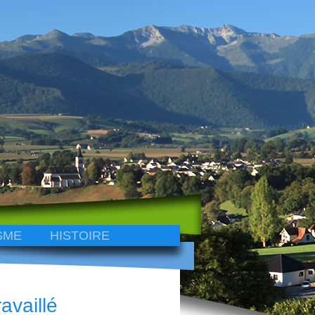
SME
HISTOIRE
availlé