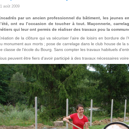
1 août 2009
Encadrés par un ancien professionnel du bâtiment, les jeunes 
d’été, ont eu l’occasion de toucher à tout. Maçonnerie, carrela
étiers qui leur ont permis de réaliser des travaux pou la commun
réation de la clôture qui va sécuriser l’aire de loisirs en bordure de l
u monument aux morts ; pose de carrelage dans le club house de la sal
e classe de l’école du Bourg. Sans compter les travaux habituels d’entre
ous peuvent être fiers d’avoir participé à des travaux nécessaires voire