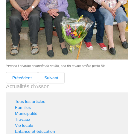
Yvonne Labarthe entourée de sa fille, son fils et une arrière petite fille
Précédent
Suivant
Actualités d'Asson
Tous les articles
Familles
Municipalité
Travaux
Vie locale
Enfance et éducation