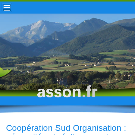
ACCUEIL / INFOS
MUNICIPALITÉ
VIE LOCALE
ENFANCE
TOURISME
HISTOIRE
Coopération Sud Organisation :