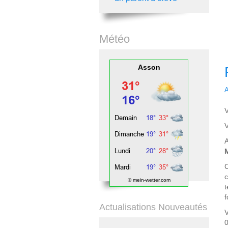
Météo
Asson
A
V
V
A
C
c
© mein-wetter.com
t
f
Actualisations Nouveautés
V
0