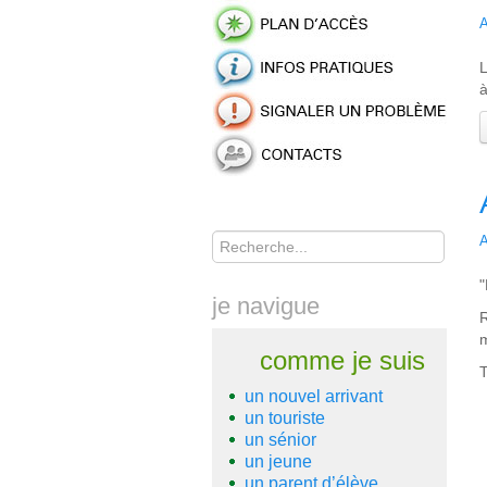
A
L
à
Rechercher
A
"
je navigue
R
m
comme je suis
T
un nouvel arrivant
un touriste
un sénior
un jeune
un parent d’élève