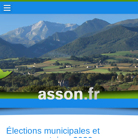
ACCUEIL / INFOS
MUNICIPALITÉ
VIE LOCALE
ENFANCE
TOURISME
HISTOIRE
Élections municipales et